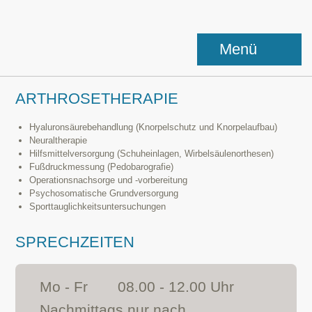
Menü
ARTHROSETHERAPIE
Hyaluronsäurebehandlung (Knorpelschutz und Knorpelaufbau)
Neuraltherapie
Hilfsmittelversorgung (Schuheinlagen, Wirbelsäulenorthesen)
Fußdruckmessung (Pedobarografie)
Operationsnachsorge und -vorbereitung
Psychosomatische Grundversorgung
Sporttauglichkeitsuntersuchungen
SPRECHZEITEN
Mo - Fr
08.00 - 12.00 Uhr
Nachmittags nur nach